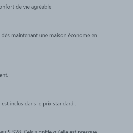
onfort de vie agréable.
isez dès maintenant une maison économe en
ent.
st inclus dans le prix standard :
u S S28. Cela signifie qu'elle est presque