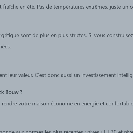
 fraîche en été. Pas de températures extrêmes, juste un c
rgétique sont de plus en plus strictes. Si vous constru
nées.
 leur valeur. C'est donc aussi un investissement intellig
k Bouw ?
r rendre votre maison économe en énergie et confortable e
ponde aux normes les plus récentes : niveau E E30 et nivea