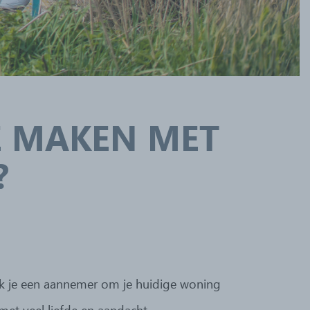
E MAKEN MET
?
oek je een aannemer om je huidige woning
et veel liefde en aandacht.