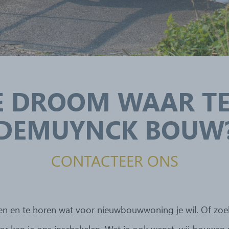
E DROOM WAAR T
DEMUYNCK BOUW
CONTACTEER ONS
ennen en te horen wat voor nieuwbouwwoning je wil. Of z
 kan je ons inschakelen. Wat je ook wenst, wij bouwen m